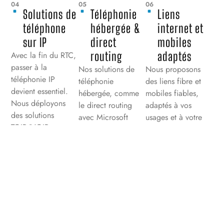
04
05
06
Solutions de
Téléphonie
Liens
téléphone
hébergée &
internet et
sur IP
direct
mobiles
routing
adaptés
Avec la fin du RTC,
passer à la
Nos solutions de
Nous proposons
téléphonie IP
téléphonie
des liens fibre et
devient essentiel.
hébergée, comme
mobiles fiables,
Nous déployons
le direct routing
adaptés à vos
des solutions
avec Microsoft
usages et à votre
TOIP/VOIP
Teams, favorisent le
budget. En
intégrées à votre
travail collaboratif
combinant
réseau
et la
téléphonie IP,
informatique,
visioconférence.
hébergée et
assurant une
Elles garantissent
connexions
convergence
une qualité de
performantes, vous
optimale avec vos
service optimale et
construisez un
outils IT et une
une disponibilité
réseau solide,
infrastructure