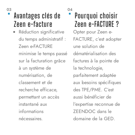
03
04
Avantages clés de
Pourquoi choisir
Zeen e-facture
Zeen e-FACTURE ?
Réduction significative
Opter pour Zeen e-
du temps administratif :
FACTURE, c’est adopter
Zeen e-FACTURE
une solution de
minimise le temps passé
dématérialisation des
sur la facturation grâce
factures à la pointe de
à un système de
la technologie,
numérisation, de
parfaitement adaptée
classement et de
aux besoins spécifiques
recherche efficace,
des TPE/PME. C’est
permettant un accès
aussi bénéficier de
instantané aux
l’expertise reconnue de
informations
ZEENDOC dans le
nécessaires.
domaine de la GED,
Économies
avec une satisfaction
considérables : La
client élevée et une