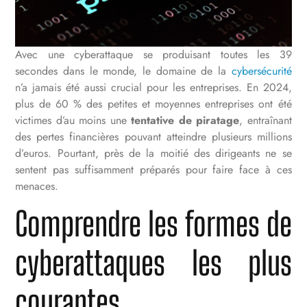
Avec une cyberattaque se produisant toutes les 39
secondes dans le monde, le domaine de la
cybersécurité
n’a jamais été aussi crucial pour les entreprises. En 2024,
plus de 60 % des petites et moyennes entreprises ont été
victimes d’au moins une
tentative de piratage
, entraînant
des pertes financières pouvant atteindre plusieurs millions
d’euros. Pourtant, près de la moitié des dirigeants ne se
sentent pas suffisamment préparés pour faire face à ces
menaces.
Comprendre les formes de
cyberattaques les plus
courantes