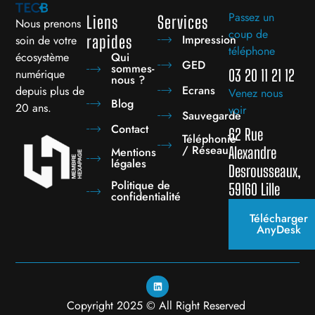
Passez un
Liens
Services
Nous prenons
coup de
Impression
rapides
soin de votre
téléphone
écosystème
Qui
GED
sommes-
numérique
03 20 11 21 12
nous ?
Ecrans
depuis plus de
Venez nous
Blog
20 ans.
voir
Sauvegarde
Contact
62 Rue
Téléphonie
/ Réseau
Alexandre
Mentions
légales
Desrousseaux,
Politique de
59160 Lille
confidentialité
Télécharger
AnyDesk
Copyright 2025 © All Right Reserved