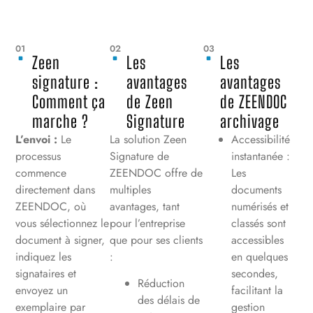
01
02
03
Zeen
Les
Les
signature :
avantages
avantages
Comment ça
de Zeen
de ZEENDOC
marche ?
Signature
archivage
L’envoi :
Le
La solution Zeen
Accessibilité
processus
Signature de
instantanée :
commence
ZEENDOC offre de
Les
directement dans
multiples
documents
ZEENDOC, où
avantages, tant
numérisés et
vous sélectionnez le
pour l’entreprise
classés sont
document à signer,
que pour ses clients
accessibles
indiquez les
:
en quelques
signataires et
secondes,
Réduction
envoyez un
facilitant la
des délais de
exemplaire par
gestion