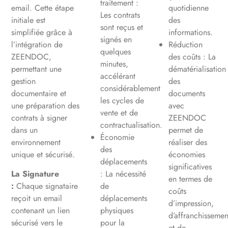
traitement :
email. Cette étape
quotidienne
Les contrats
initiale est
des
sont reçus et
simplifiée grâce à
informations.
signés en
l’intégration de
Réduction
quelques
ZEENDOC,
des coûts : La
minutes,
permettant une
dématérialisation
accélérant
gestion
des
considérablement
documentaire et
documents
les cycles de
une préparation des
avec
vente et de
contrats à signer
ZEENDOC
contractualisation.
dans un
permet de
Économie
environnement
réaliser des
des
unique et sécurisé.
économies
déplacements
significatives
La Signature
: La nécessité
en termes de
:
Chaque signataire
de
coûts
reçoit un email
déplacements
d’impression,
contenant un lien
physiques
d’affranchissemen
sécurisé vers le
pour la
et de