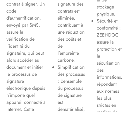
contrat à signer. Un
signature des
stockage
code
contrats est
physique.
d’authentification,
éliminée,
Sécurité et
envoyé par SMS,
contribuant à
conformité :
assure la
une réduction
ZEENDOC
vérification de
des coûts et
assure la
l’identité du
de
protection et
signataire, qui peut
l’empreinte
la
alors accéder au
carbone.
sécurisation
document et initier
Simplification
des
le processus de
des processus
informations,
signature
: L’ensemble
répondant
électronique depuis
du processus
aux normes
n’importe quel
de signature
les plus
appareil connecté à
est
strictes en
internet. Cette
dématérialisé,
matière de
méthode garantit
éliminant le
confidentialité
non seulement la
besoin
et de
sécurité mais aussi
d’imprimer,