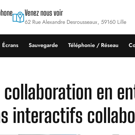
phone
Venez nous voir
62 Rue Alexandre Desrousseaux, 59160 Lille
Écrans
Sauvegarde
Téléphonie / Réseau
Co
 collaboration en en
s interactifs collabo