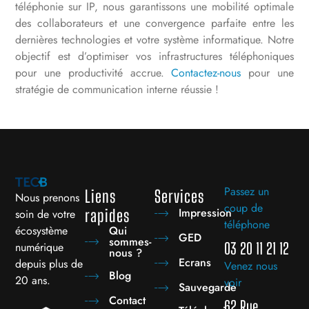
téléphonie sur IP, nous garantissons une mobilité optimale
des collaborateurs et une convergence parfaite entre les
dernières technologies et votre système informatique. Notre
objectif est d’optimiser vos infrastructures téléphoniques
pour une productivité accrue.
Contactez-nous
pour une
stratégie de communication interne réussie !
Passez un
Liens
Services
Nous prenons
coup de
Impression
rapides
soin de votre
téléphone
écosystème
Qui
GED
sommes-
numérique
03 20 11 21 12
nous ?
Ecrans
depuis plus de
Venez nous
Blog
20 ans.
voir
Sauvegarde
Contact
62 Rue