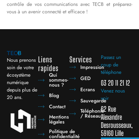
contrôle de vos communications avec TECB et préparez-
vous à un avenir connecté et efficace !
Passez un
Liens
Services
Nous prenons
coup de
Impression
rapides
soin de votre
téléphone
écosystème
Qui
GED
sommes-
numérique
03 20 11 21 12
nous ?
Ecrans
depuis plus de
Venez nous
Blog
20 ans.
voir
Sauvegarde
Contact
62 Rue
Téléphonie
/ Réseau
Alexandre
Mentions
légales
Desrousseaux,
Politique de
59160 Lille
confidentialité