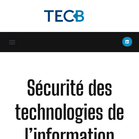
Qui sommes-nous ?
Téléphonie / Réseau
Espace client
Sécurité des
technologies de
l’information