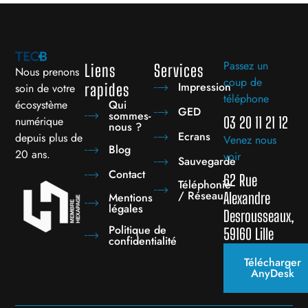
Passez un
Liens
Services
Nous prenons
coup de
Impression
rapides
soin de votre
téléphone
écosystème
Qui
GED
sommes-
numérique
03 20 11 21 12
nous ?
Ecrans
depuis plus de
Venez nous
Blog
20 ans.
voir
Sauvegarde
Contact
62 Rue
Téléphonie
/ Réseau
Alexandre
Mentions
légales
Desrousseaux,
Politique de
59160 Lille
confidentialité
Télécharger
AnyDesk