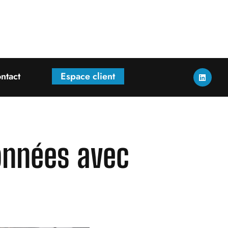
ntact
Espace client
onnées avec