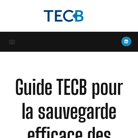
Qui sommes-nous ?
Téléphonie / Réseau
Espace client
Guide TECB pour
la sauvegarde
efficace des