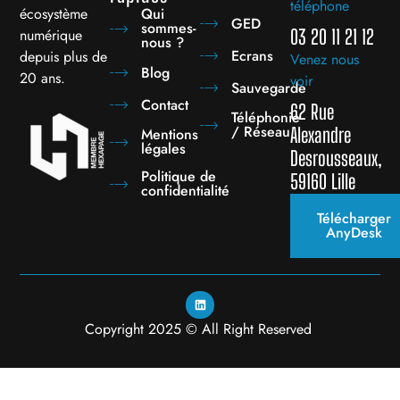
téléphone
écosystème
Qui
GED
sommes-
numérique
03 20 11 21 12
nous ?
Ecrans
depuis plus de
Venez nous
Blog
20 ans.
voir
Sauvegarde
Contact
62 Rue
Téléphonie
/ Réseau
Alexandre
Mentions
légales
Desrousseaux,
Politique de
59160 Lille
confidentialité
Télécharger
AnyDesk
Copyright 2025 © All Right Reserved