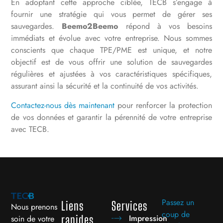
En adoptant cette approche ciblée,
TECB s’engage à
fournir une stratégie qui vous permet de gérer ses
sauvegardes
.
Beemo2Beemo
répond à vos besoins
immédiats et évolue avec votre entreprise. Nous sommes
conscients que chaque TPE/PME est unique, et notre
objectif est de vous offrir une solution de sauvegardes
régulières et ajustées à vos caractéristiques spécifiques,
assurant ainsi la sécurité et la continuité de vos activités.
Contactez-nous dès maintenant
pour renforcer la protection
de vos données et garantir la pérennité de votre entreprise
avec TECB.
Passez un
Liens
Services
Nous prenons
coup de
Impression
rapides
soin de votre